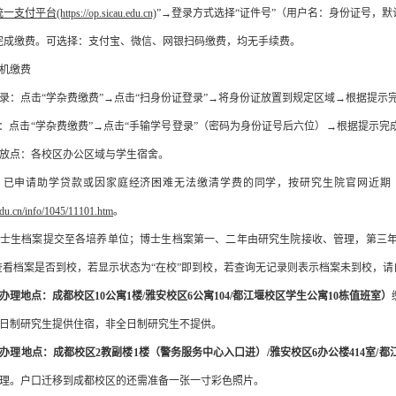
统一支付平台
(https://op.sicau.edu.cn)
”→登录方式选择“证件号”（用户名：身份证号，
完成缴费。可选择：支付宝、微信、网银扫码缴费，均无手续费。
机缴费
登录：点击“学杂费缴费”→点击“扫身份证登录”→将身份证放置到规定区域→根据提示
录：点击“学杂费缴费”→点击“手输学号登录”（密码为身份证号后六位）→根据提示
放点：各校区办公区域与学生宿舍。
：
已申请助学贷款或因家庭经济困难无法缴清学费的同学，按研究生院官网近期
.edu.cn/info/1045/11101.htm
。
士生档案提交至各培养单位；博士生档案第一
、二
年由研究生院接收、管理，第
三
查看档案是否到校，若显示状态为“在校”即到校，若查询无记录则表示档案未到校，
办理地点：成都校区
10公寓1楼/雅安校区6
公寓
10
4
/都江堰校区学生公寓10栋值班室）
日制
研究生
提供住宿，非全日制
研究生
不提供。
办理地点：成都校区
2
教
副楼
1楼（警务服务中心入口进）
/雅安校区6办公楼414室/
理。户口迁移到成都校区的还需准备一张一寸彩色照片。