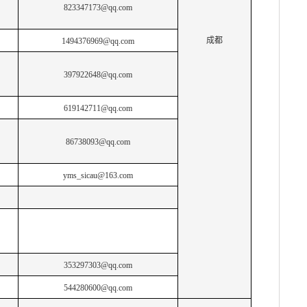
823347173@qq.com
成都
1494376969@qq.com
397922648@qq.com
619142711@qq.com
86738093@qq.com
yms_sicau@163.com
353297303@qq.com
544280600@qq.com