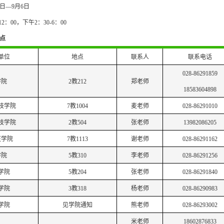
日
—
9月6
日
12：00
，
下午
2：30-6：00
点
单位
地点
联系人
联系电话
028-86291859
学院
2教212
郑老师
18583604898
技学院
7教1004
麦老师
028-86291010
技学院
2教504
张老师
13982086205
医学院
7教1113
谢老师
028-86291162
学院
5教310
李老师
028-86291256
学院
5教204
张老师
028-86291840
学院
3教318
杨老师
028-86290983
学院
见学院通知
熊老师
028-86293002
米老师
18602876833