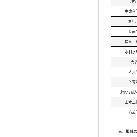
理
生命科
机电
食品
信息工
水利水
法
人文
体育
建筑与城
土木工
商旅
三、报到流