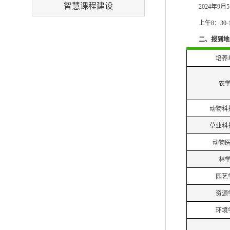
智慧课程建设
2024
年
9
月
5
上午
8：30-
二、
报到地
培养
农
动物科
草业科
动物
林
园艺
资源
环境