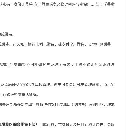
默认密码：身份证号后6位，登录后务必修改密码与密保）→点击“学费缴
完成缴费。
完成缴费。可选择：银行卡插卡缴费，或支付宝、微信、网银扫码缴费，
《
2024年家庭经济困难研究生办理学费缓交手续的通知》
要求办理
年及以后转交至各培养单位管理。新生可登录研究生管理系统，点击学
请自行跟进档案寄送情况。
缴费后到所在培养单位领取住宿安排通知单（见附件）后到相应办理地
都江堰校区
综合楼保卫部
）
自愿迁移，凭身份证及户口迁移证原件、录取