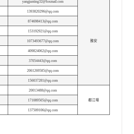
yangjunting32@foxmail.com
1393820296@qq.com
874698413@qq.com
153192921@qq.com
1073493677@qq.com
雅安
409824062@qq.com
37054443@qq.com
2061269585@qq.com
156037281@qq.com
20013488@qq.com
171089505@qq.com
都江堰
137509106@qq.com