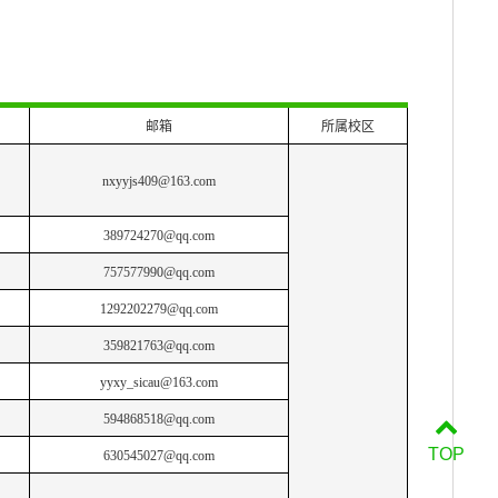
邮箱
所属校区
nxyyjs409@163.com
389724270@qq.com
757577990@qq.com
1292202279@qq.com
359821763@qq.com
yyxy_sicau@163.com
594868518@qq.com
TOP
630545027@qq.com