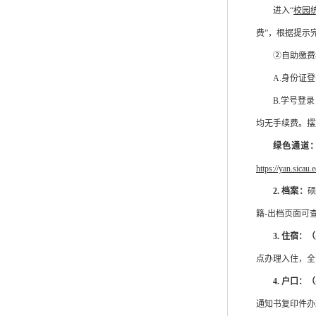
进入
“
校园
费”，根据提示
②自助缴费
A.身份证
B.学号登
均无手续费。摆
绿色通道
https://yan.sicau
2.
档案
：
硕
籍
-出档页面可
3.
住宿：（
点办理入住，
全
4.
户口：（
通知书复印件办