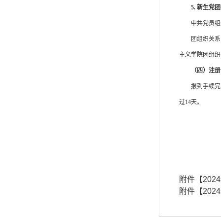
5.
新生
党团
中共党员组
团组织关系
主义学院团组织
（四）注册
报到手续完
过
14天
。
附件【
202
附件【
202