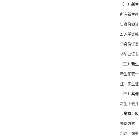
（一）
新生
所有新生须
1.
身份验证
2.
入学资格
①身份证复
②毕业证书
（二）
新生
新生领取
一
注：
学生证
（三）
其他
新生下载并
1.
缴费：
收
缴费方式：
①网上缴费