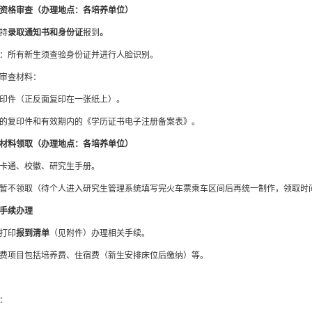
资格审查（办理地点：各培养单位）
持
录取通知书和身份证
报
到
。
：所有新生须查验身份
证并进行人脸识别。
审查材料：
印件（正反面复印在一张纸上）。
的复印件和有效期内的《学历
证书
电子注册备案表》。
材料领取（办理地点：各培养单位）
卡通、校徽
、研究生手册
。
暂不领取（待个人进入研究生管理系统填写完火车票乘车区间后再统一制作，领取时
手续办理
打印
报到清单
（见附件）
办理相关手续
。
费项目包括培养费、住宿费
（新生安排床位后缴纳）
等
。
：