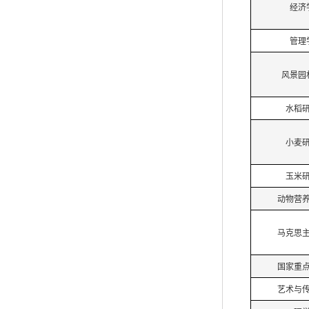
经济
管理
风景园
水稻
小麦
玉米
动物营
马克思
国家重
艺术与