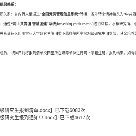
组织关系：
织关系：省内转来请通过
“全国党员管理信息系统”
转接，省外转来请持抬头为
“中共
：通过
“网上共青团·智慧团建”系统
(https://zhtj.youth.cn/zhtj/)
关系请转入四川农业大学研究生院团委下属各院所室202
4
级研究生团支部，其余培养
成后，
9月
6
日前
将报到清单
交回
至
所在培养单位进行网上学籍注册，报到结束。
如有
4级研究生报到清单.docx
】已下载
6083
次
4级研究生报到通知单.docx
】已下载
4617
次