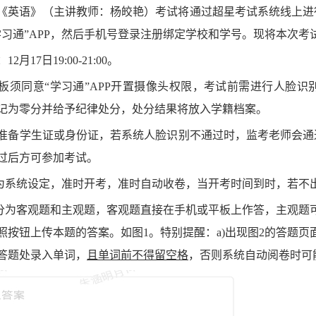
《英语》（主讲教师：杨皎艳）考试将通过超星考试系统线上进
学习通”APP，然后手机号登录注册绑定学校和学号。现将本次考
：12月
17
日
19:00-21:00。
或平板须同意“学习通”APP开置摄像头权限，考试前需进行人
记为零分并给予纪律
处分
，处
分
结果将放入学籍档案。
必须准备学生证或身份证，若系统人脸识别不通过时，监考老师会
过后方可参加考试。
间为系统设定，准时开考，准时自动收卷，当开考时间到时，若不
试分为客观题和主观题，客观题直接在手机或平板上作答，主观题
照按钮上传本题的答案。如图
1。特别提醒：a)出现图2的答题页
答题处录入单词，
且单词前不得留空格
，否则系统自动阅卷时可