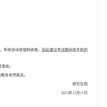
者，系统自动将强制收卷，
因此建议考试期间将手机的
意查收。
院所教务老师报名。
研究生院
202
3
年
12月
11
日