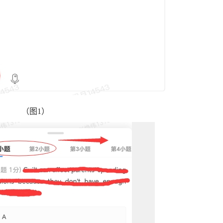
（
图
1
）