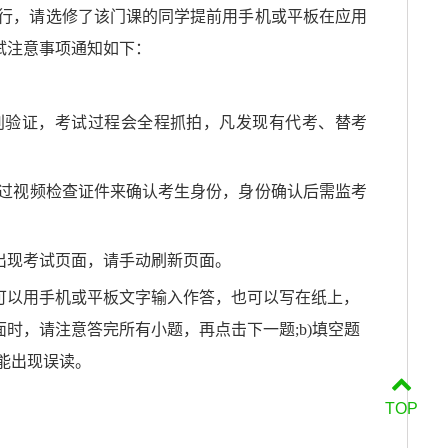
行，请选修了该门课的同学提前用手机或平板在应用
试注意事项通知如下：
脸识别验证，考试过程会全程抓拍，凡发现有代考、替考
通过视频检查证件来确认考生身份，身份确认后需监考
出现考试页面，请手动刷新页面。
可以用手机或平板文字输入作答，也可以写在纸上，
面时，请注意答完所有小题，再点击下一题;b)填空题
能出现误读。
TOP