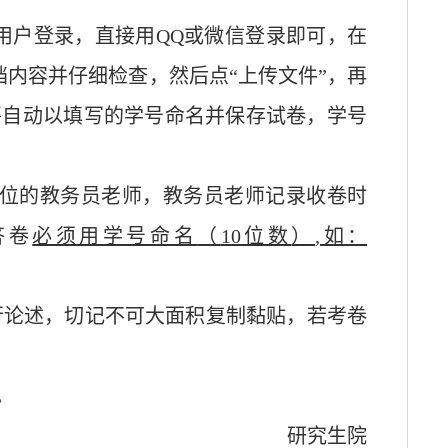
求用户登录，直接用QQ或微信登录即可
，在
档内容并仔细检查，然后点“上传文件”，再
将自动以填写的学号命名并保存试卷，学号
位的教务员老师，教务员老师记录收卷时
答卷
必须用学号命名
（
10位数
）
,
如：
行论述
，切记不可大面积复制黏贴，若考卷
。
。
研究生院