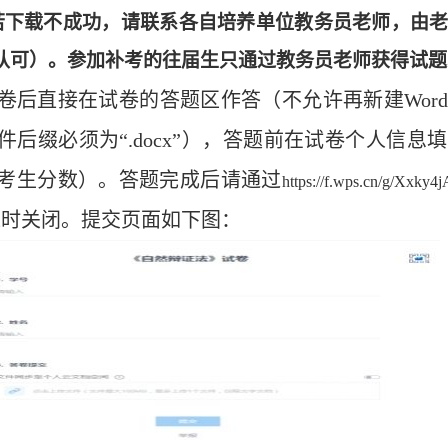
若下载不成功，请联系各自培养单位教务员老师，由
认可）
。参加补考的往届生
只
通过教务员老师获得试题
卷后直接在试卷的答题区作答（不允许再新建
Wo
后缀必须为“.doc
x
”），答题前在试卷个人信息
考生分数）
。答题完成后请通过
https://f.wps.cn/g/Xxky4
分准时关闭。提交
页
面如下图：