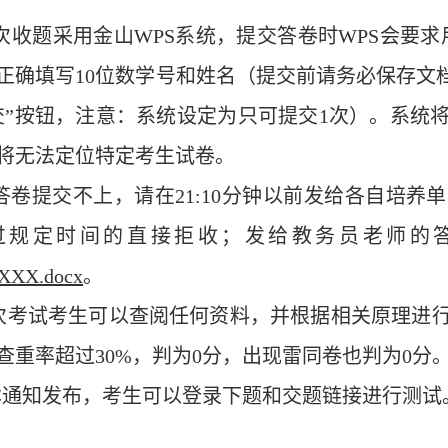
本次收题采用金山WPS系统，提交答卷时WPS会要
正确填写
10位数学号和姓名（提交前请务必保存文
交”按钮，注意：系统设定为只可提交1次）。系统
将无法定位特定考生试卷。
答卷
提交不上，请在
21
:
10
分钟以前发
给各自培养单
过规定时间的直接拒收
；
发给教务员老师的
XXX.docx
。
本次考试考生可以查阅任何资料，并根据
相关原理进
查重率超过
30%，判为0分，出现
雷同卷
也
判为
0分
自本通知发布，考生可以登录下题和交题链接进行测试