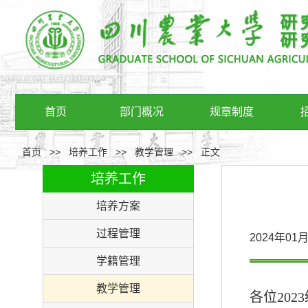
首页
部门概况
规章制度
首页
>>
培养工作
>>
教学管理
>>
正文
培养工作
培养方案
过程管理
2024年0
学籍管理
教学管理
各位
202
3