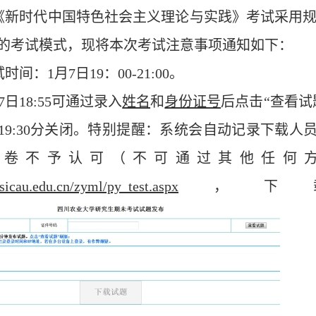
《新时代中国特色社会主义理论与实践》考试采用
的考试模式，现将本次考试注意事项通知如下：
考试时间：1月
7
日
19：00-21:00。
7
日
18:55可通过录入
姓名
和
身份证号
后点击
“查看试
9:30分关闭
。特别提醒：
系统会自动记录下载人
试卷不予认可（不可通过其他任何
.sicau.edu.cn/zyml/py_test.aspx
，下