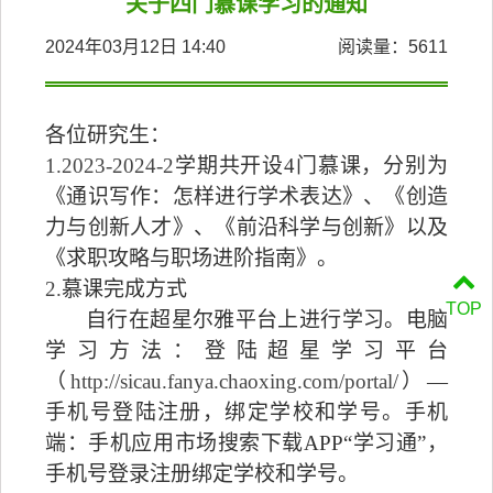
关于四门慕课学习的通知
2024年03月12日 14:40
阅读量：
5611
各位
研究生
：
1.2023-2024-2
学期共开设
4
门慕课，分别为
《通识写作：怎样进行学术表达》、《创造
力与创新人才》、《前沿科学与创新》以及
《求职攻略与职场进阶指南》。
2
.
慕课完成方式
TOP
自行在超星尔雅平台上
进行
学习。电脑
学习方法：登陆超星学习平台
（
http://sicau.fanya.chaoxing.com/portal/
）
—
手机号登陆注册，绑定学校和学号。手机
端：手机应用市场搜索下载
APP“
学习通
”
，
手机号登录注册绑定学校和学号。