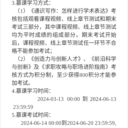
3.慕课学习方式：
（
1
）《通识写作：怎样进行学术表达》考
核
包括观看课程视频、线上章节测试和期末
考试三部分，其中课程视频、线上章节测试
均为平时成绩的
组成部分
。
期末考试开始
后，课程视频、线上章节测试任一环节不合
格
不能参加考试
；
（2）《创造力与创新人才》、《前沿科学
与创新》及《求职攻略与职场进阶指南》考
核方式为积分制，至少获得
800
积分才能参
加考试。
4.慕课学习时间：
202
4
-03-
13
00:00
到
202
4
-06-
13
23:59:59
5.慕课考试时间：
202
4
-06-1
4
00:00
到
202
4
-06-
20
23:59:59,