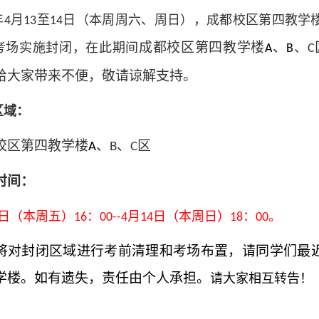
年
月
至
日（本周周六、周日），成都校区第四教学
4
13
14
成都校区第四教学楼
、
考场实施封闭，在此期间
、
A
B
C
给大家带来不便，敬请谅解支持。
区域：
校区第四教学楼
、
、
区
A
B
C
时间：
日（本周五）
：
月
日（本周日）
：
。
16
00--4
14
18
00
将对封闭区域进行考前清理和考场布置，请同学们最
学楼。如有遗失，责任由个人承担。
请大家相互转告！