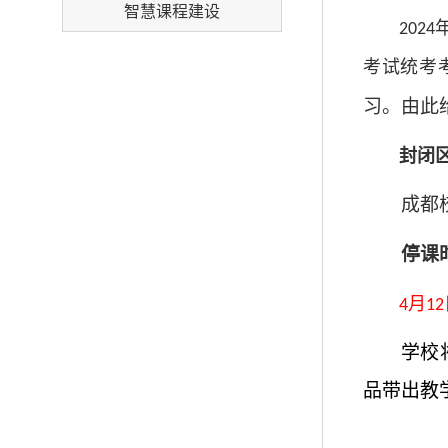
智慧课程建设
2024
考试统考
习。由此
封闭
成都
停课
月
4
12
学校
品带出教