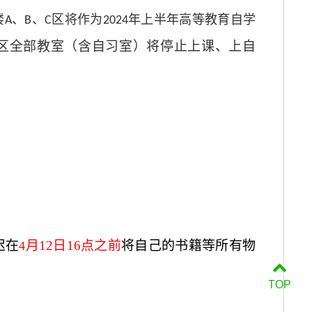
楼
、
、
区将作为
年上半年高等教育自学
A
B
C
2024
区全部教室（含自习室）将停止上课、上自
迟在
月12日16点之前
将自己的书籍等所有物
4
TOP