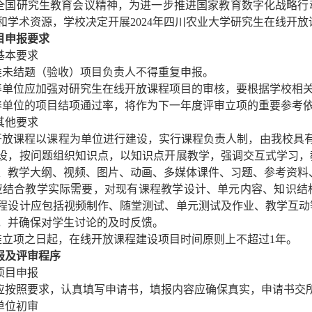
全国研究生教育会议精神，
为进一步推进
国家教育数字化战略行
和学术资源
，
学校决定开展
2024年四川农业大学研究生在线开
目申报要求
基本要求
同类未结题（验收）项目负责人不得重复申报。
培养单位应加强对研究生在线开放课程项目的审核，要根据学校相
培养单位的项目结项通过率，将作为下一年度评审立项的重要参考
其他要求
线开放课程以课程为单位进行建设，实行课程负责人制，由我校具有
设，按问题组织知识点，以知识点开展教学，强调交互式学习，
、教学大纲、视频、图片、动画、多媒体课件、习题、参考资料
程应结合教学实际需要，对现有课程教学设计、单元内容、知识
程设计应包括视频制作、随堂测试、单元测试及作业、教学互动
，并确保对学生讨论的及时反馈。
批准立项之日起，在线开放课程建设项目时间原则上不超过1年。
报及评审程序
项目申报
应按照要求，认真填写申请书，填报内容应确保真实，申请书交
单位初审