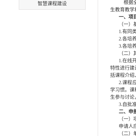
根据
智慧课程建设
生教育教学
一、项
（一）
1.有
2.各
3.各
（二）
1.在
特性进行建
括课程介绍
2.课
学习惯。课
生参与讨论
3.自
二、申
（一）
申请人
（二）