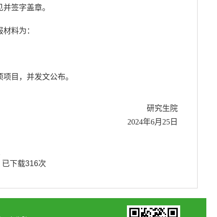
见并签字盖章。
报材料为：
项项目，并发文公布。
研究生院
2024年6月25日
次
】已下载
316
次