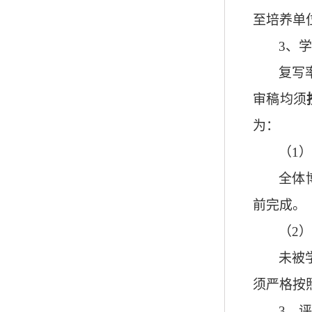
至培养单
3
、学
复写
审稿均须
为：
（
1
）
全体
前完成。
（
2
）
未被
须严格按
3
、评