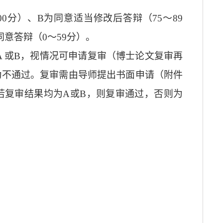
00
分）、
B
为同意适当修改后答辩（
75
～
89
同意答辩（
0
～
59
分）。
A
或
B
，视情况可申请复审（博士论文复审再
为不通过。复审需由导师提出书面申请（附件
若复审结果均为
A
或
B
，则复审通过，否则为