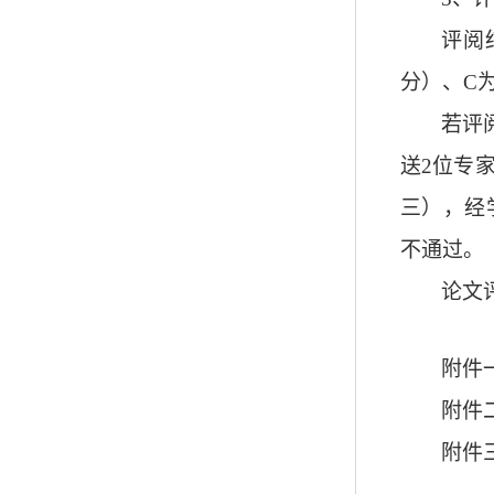
评阅
分）、
C
若评
送
2
位专
三），经
不通过。
论文
附件
附件
附件