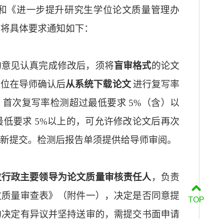
和《进一步提升研究生学位论文质量管理办
现将具体要求通知如下：
的意见认真完成修改后，须将
盲审格式
的论文
单位在导师确认后
从系统下载论文
进行复写率
。首次复写率检测超过最低要求
5%
（含）以
最低要求
5%
以上的，可允许修改论文后再次
新提交。检测后报告单须提供给导师审阅。
位行政主要领导为论文质量审核责任人
，负责
文质量审查表》（附件一），决定是否同意提
TOP
的决定有异议并坚持送审的，需提交书面申请