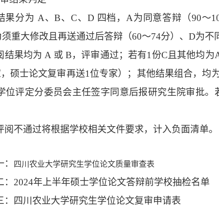
结果分为
A
、
B
、
C
、
D
四档，
A
为同意答辩（
90
～
1
为须重大修改且再送通过后答辩（
60
～
74
分）、
D
为不
阅结果均为
A
或
B
，评审通过；若有
1
份
C
且其他均为
家，硕士论文复审再送
1
位专家）；其他结果组合，均
学位评定分委员会主任签字同意后报研究生院审批。
评阅不通过将根据学校相关文件要求，计入负面清单。
一：
四川农业大学研究生学位论文质量审查表
二：
2024年上半年硕士学位论文答辩前学校抽检名单
三：
四川农业大学研究生学位论文复审申请表