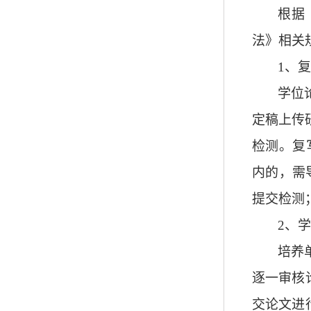
根据
法》相关
1
、复
学位
定稿上传
检测。复
内的，需
提交检测
2
、学
培养
逐一审核
交论文进