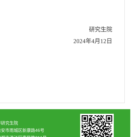
研究生院
2024
年
4
月
12
日
学研究生院
雅安市雨城区新康路46号