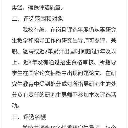
毋滥，确保评选质量。
二
、评选范围和对象
我校在编、在岗且
评选年度
仍从事研究
生教学和指导工作的研究生导师可参评。兼
职、返聘或近
2年累计出国时间超过
1
年及以
上
、近
3年
没有通过招生资格审核
、
所
指导
学生在国家论文抽检中出现问题论文、
在
研
究生教育中
受到
处分或对所
指导
研究生的处
分负有责任的研究生导师不参加本次评选活
动。
三
、评选名额