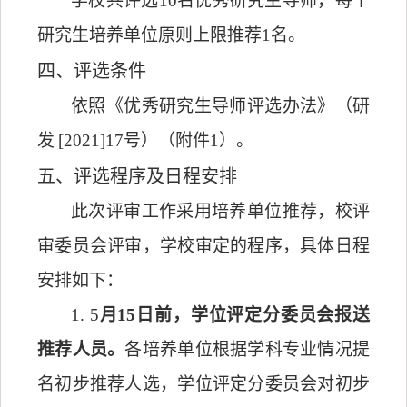
学校
共
评选
10名优秀研究生导师
，每个
研究生
培养单位原则上限
推荐
1名
。
四
、评选条件
依照《优秀
研究生导师评选办法
》（
研
发
[2021]17号
）（附件
1）
。
五
、评选程序
及
日程安排
此次评审工作采用培养单位推荐，校评
审委员会评审，学校审定的程序，具体日程
安排如下：
1. 5
月
15
日前
，学位评定分委员会报送
推荐人员
。
各培养单位根据学科专业情况提
名初步推荐人选，学位评定分委员会对初步