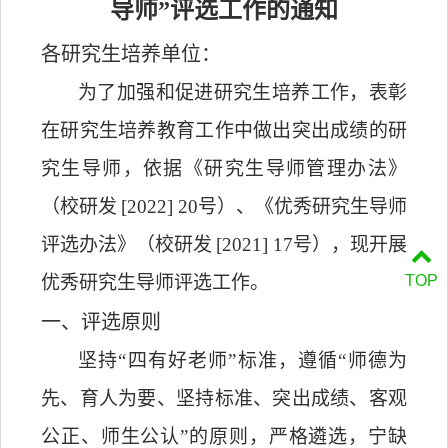
导师
”
评选
工作的通知
各研究生培养
单位：
为了加强和促进研究生培养工作，表彰
在研究生培养教育工作中做出突出成绩的研
究生导师，
依据
《
研究生
导师管理办法》
（校
研发
[202
2
]
20
号
）、《优秀研究生导师
评选办法》（校
研发
[2021] 17号
），
现开展
优秀研究生导师评选工作。
TOP
一、
评选
原则
坚持
“四有好老师”标准，遵循“师德为
先、育人为要、坚持标准、突出成绩、客观
公正、师生公认”的原则，严格遴选，宁缺