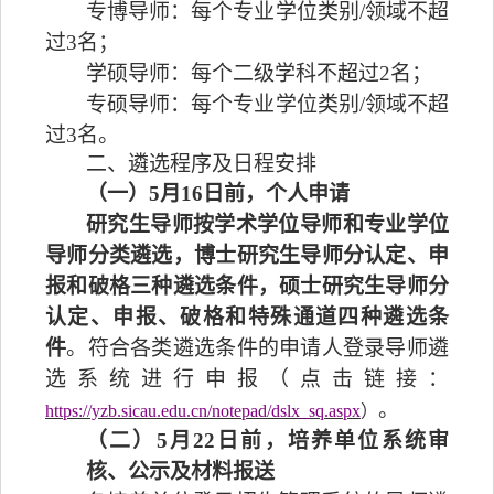
专博导师：每个专业学位类别
/
领域不超
过
3
名；
学硕导师：每个二级学科不超过
2
名；
专硕导师：每个专业学位类别
/
领域不超
过
3
名。
二、遴选程序及日程安排
（一）
5
月
16
日前，个人申请
研究生导师按学术学位导师和专业学位
导师分类遴选，博士研究生导师分认定、申
报和破格三种遴选条件，硕士研究生导师分
认定、申报、破格和特殊通道四种遴选条
件
。符合各类遴选条件的申请人登录导师遴
选系统进行申报（
点击链接：
。
https://yzb.sicau.edu.cn/notepad/dslx_sq.aspx
）
（二）
5
月
22
日前，培养单位系统审
核、公示及材料报送