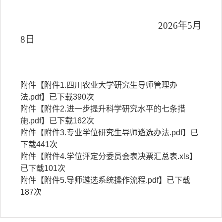
20
2
6
年
5
月
8
日
附件【
附件1.四川农业大学研究生导师管理办
法.pdf
】已下载
390
次
附件【
附件2.进一步提升科学研究水平的七条措
施.pdf
】已下载
162
次
附件【
附件3.专业学位研究生导师遴选办法.pdf
】已
下载
441
次
附件【
附件4.学位评定分委员会表决票汇总表.xls
】
已下载
101
次
附件【
附件5.导师遴选系统操作流程.pdf
】已下载
187
次