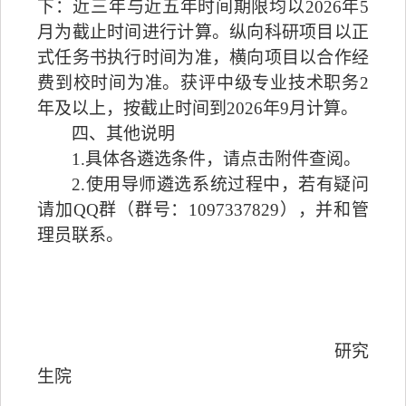
下：近三年与近五年时间期限均以
2026
年
5
月为截止时间进行计算。纵向科研项目以正
式任务书执行时间为准，横向项目以合作经
费到校时间为准。获评中级专业技术职务
2
年及以上，按截止时间到
2026
年
9
月计算。
四、其他说明
1.
具体各遴选条件，请点击附件查阅。
2.
使用导师遴选系统过程中，若有疑问
请加
QQ
群（群号：
1097337829
），并和管
理员联系。
研究
生院