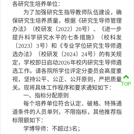
各研究生培养单位：
为了加强研究生指导教师队伍建设，确
保研究生培养质量，根据《研究生导师管理
办法》（校研发〔
2022
〕
20
号）、《进一步
提升科学研究水平的七条措施》（校科发
〔
2023
〕
3
号）和《专业学位研究生导师遴
选办法》（校研发〔
2024
〕
24
号）的有关规
定，学校即日启动
202
6
年校内研究生导师遴
选工作。请各院所学位评定分委员会高度重
视，坚持公平、公正、公开原则，严把质量
TOP
关。现将具体工作程序和要求通知如下：
一、指标分配原则
每个培养单位符合认定、破格、特殊通
道条件的人员单列，不限指标，其他推荐指
标限额如下：
学博导师：不超过
3
名；