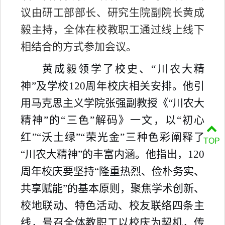
议由研工部部长、研究生院副院长黄成
毅主持，全体在校教职工通过线上线下
相结合的方式参加会议。
黄成毅领学了校史、
“
川农大精
神
”
及学校
120
周年校庆相关安排。他引
用马克思主义学院张强副教授《“川农大
精神”的“三色”解码》一文，以
“
初心
红
”“
沃土绿
”“
荣光金
”
三种色彩阐释了
TOP
“
川农大精神
”
的丰富内涵。他指出，
120
周年校庆要坚持
“
隆重热烈、俭朴务实、
共享赋能
”
的基本原则，聚焦学术创新、
校地联动、特色活动、校友联络四条主
线，号召全体教职工以校庆为契机，传