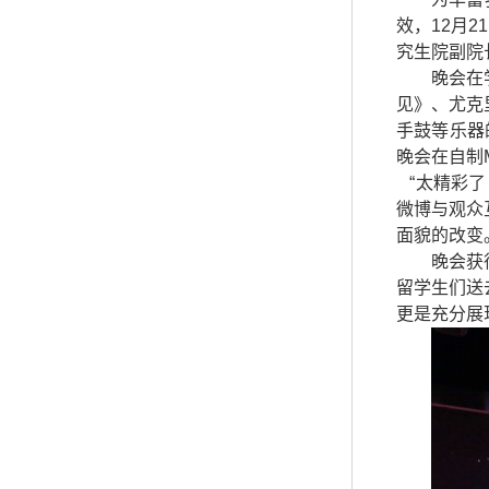
效，
12
月
21
究生院副院
晚会在
见》、尤克
手鼓等乐器
晚会在自制
“太精彩
微博与观众
面貌的改变
晚会获
留学生们送
更是充分展