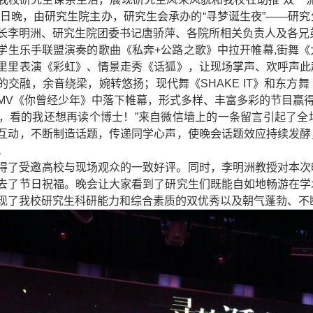
日晚，由研究生院主办，研究生会承办的“寻梦诞生夜”——研
长李明洲、研究生院团委书记唐骄萍、各院所相关负责人及各兄
学生乐手联盟演奏的歌曲《私奔
+
公路之歌》中拉开帷幕
,
街舞《
里里表演《彩虹》、情景走秀《话狐》，让现场掌声、欢呼声此
的交融，余音绕梁，婉转悠扬；现代舞《
SHAKE IT
》和东方舞
MV
《你曾经少年》中落下帷幕，形式多样、丰富多彩的节目赢
了，看的我还想再读个博士！”来自微信墙上的一条留言引起了
互动，不断制造话题，传递同学心声，使晚会话题效应持续发酵
。
得了受邀高校与现场观众的一致好评。同时，李明洲教授对本次
去了节日祝福。晚会让大家看到了研究生们既能自如地畅游在学
现了我校研究生科研能力和综合素质的双优秀以及朝气蓬勃、不