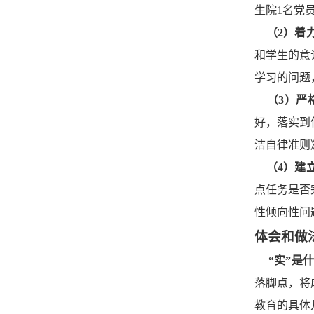
生院1名党
（2）着
和学生的意
学习的问题
（3）严
好，落实到
洁自律准则
（4）建
点任务是否
性倾向性问
体会和做
“实”是
落脚点，将
教育的具体