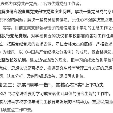
员表彰为优秀共产党员，1名为优秀党务工作者。
力解决研究院直属党支部在党建突出问题。
解决一些党员党的意
识不强的问题；解决一些党员精神懈怠，责任心不强解决重点难
，等等。目前直属支部领导班子的建设是这个学期的主题工作之
格执行党纪党规。
对学校党委的决议和学校部署的各项工作任
位；按照党纪党规的要求去做，守住合格党员的底线，严格要求
》为标尺，以《中国共产党纪律处分条例》为戒尺，做合格党员
立整改长效机制。
建立边做边改的理念，把学习的成效放到学校
完成，思想认识是否提高，推进研究生教育管理工作发展的思想
题，认真分析，及时整顿或改善，逐项落实到位。
法之三：抓实“两学一做”，其核心在“实”上下功夫
什么？
“实”意味着要将学习成果转化到具体的研究生院的工作中，
成为推动学校学位与研究生教育与发展的不竭动力。重点就是围绕
几项重点工作中去。