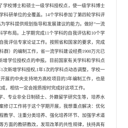
了学校博士和硕士一级学科授权点，使一级学科博士
教学科研单位的全覆盖。14个学科参加了第四轮学科评
为学科提供规划指导和发展建议的能力。做好“一流
学布局。上学期完成11个学科的自我评估和10个学
自我评估专家论证工作。按照省和国家的要求，完成
群）的编制工作，省一流学科建设经费1900万元已
加新增学位授权点的申报。目前国家有关学科和学科点
1次新增学科授权,1年1次的学科点动态调整，学校一
开展的中央支持地方高校项目的3年编制工作，也是
完成，相信一定会按质按时完成好这项工作。
学、专业非全日制硕士、外籍留学研究生等，培养水
案修订工作将于这个学期开展，我想重点解决：优化
程教学、注重分类培养、强化培养环节、加强学术道
等方面的教研教改，发现改革的共性规律，扶持具有