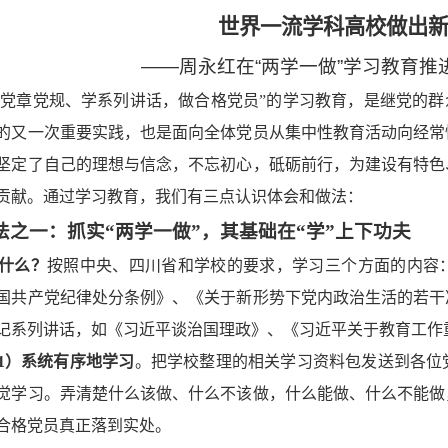
世界一流学科高校做出
——周永红在“两学一做”学习教育推
“学党章党规、学系列讲话，做合格党员”的学习教育，是继党的群
的又一次重要实践，也是面向全体党员从集中性教育活动向经常
坚定了自己的理想与信念，不忘初心，砥砺前行，为建设有特色
贡献。通过学习教育，我们有三点认识体会和做法：
法之一：抓实“两学一做”，其基础在“学”上下功夫
什么？
按照中央、四川省和学校的要求，学习三个方面的内容
国共产党纪律处分条例》、《关于新形势下党内政治生活的若干
记系列讲话，如《习近平谈治国理政》、《习近平关于教育工作
1）系统有序地学习
。把学校整理的相关学习资料包发送到各位
觉学习。弄清楚什么该做、什么不该做，什么能做、什么不能做
合格党员真正落到实处。