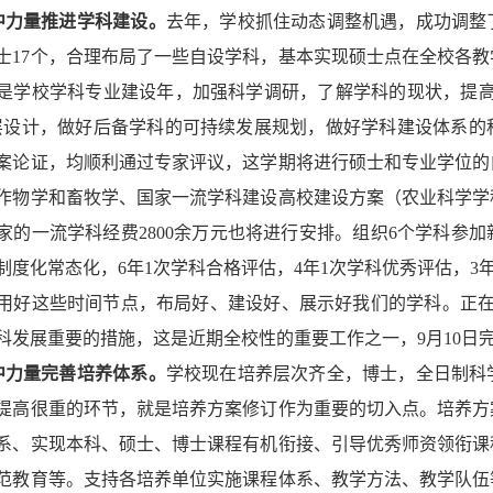
中力量推进学科建设。
去年，学校抓住动态调整机遇，成功调整
硕士17个，合理布局了一些自设学科，基本实现硕士点在全校各
是学校学科专业建设年，加强科学调研，了解学科的现状，提高
层设计，做好后备学科的可持续发展规划，做好学科建设体系的科
案论证，均顺利通过专家评议，这学期将进行硕士和专业学位的
作物学和畜牧学、国家一流学科建设高校建设方案（农业科学学科
家的一流学科经费2800余万元也将进行安排。组织6个学科参
制度化常态化，6年1次学科合格评估，4年1次学科优秀评估，3年
用好这些时间节点，布局好、建设好、展示好我们的学科。正在
科发展重要的措施，这是近期全校性的重要工作之一，9月10日
中力量完善培养体系。
学校现在培养层次齐全，博士，全日制科
提高很重的环节，就是培养方案修订作为重要的切入点。培养方
系、实现本科、硕士、博士课程有机衔接、引导优秀师资领衔课
范教育等。支持各培养单位实施课程体系、教学方法、教学队伍