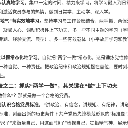
心认真地学习。
集中一定的时间、精力来学习，将学习融入到日
和激活党员参与的热情，做到日常学、主动学、深入学。
“接地气”有实效地学习。
坚持学习与工作紧密结合，两手抓、两促
、凝聚人心、调动积极性上下功夫，多一些不同主题的学习（学
专题、经验交流、典型）、多一些有效载体（小平故居学习和教
之以恒常态化地学习。
自觉把“两学一做”常态化，这是锤炼党性
一种自觉、一种责任。把政治纪律和政治规矩摆在首位，要时刻
上。
法之二：抓实“两学一做”，其关键在“做”上下功夫
做什么”？
那就是做一个合格的党员。
刻认识合格党员标准。“
讲政治、有信念，讲规矩、有纪律，讲道
标准，刻画出新的历史条件下共产党员先锋模范形象的“标准像”
“尺子”来衡量自己，用这面“镜子”检视自己，提振精气神、展