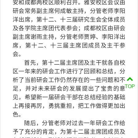
安和
成都
两
校区顺利召开。
雅安校区会议
由
研会
常务
副主席
何成敏主持，分管老师李阳
洋出席，第十二
、十三届
研究生会全体成员
及各学院主席团代表参会；成都校区由研会
副主席
谢雨主持，分管老师贾婷、李阳洋
出
席
，第十二、十三届主席团成员及主干参
会。
首先
，第十二届主席团及主干
就
各自校
区一年来的研会工作进行了回顾和总结，分
析了当前研会工作仍然存在的一些问题和不
TOP
足，并对未来研会的发展提出了宝贵的意
见，希望新一届研会干部在总结经验的基础
上再接再厉，勇挑重担，把工作做得更加出
色。
随后
，
分管老师对过去一年
研会工作给
予了充分的肯定，
为第十二届主席团成员及