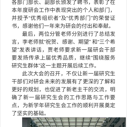
各部门部长、
副部长
颁发了聘书，表彰了在
本年度研会工作中表现突出的个人和
部门，
并授予
“优秀组织者”及“优秀部门”的
荣誉证
书
，感谢他们一年来为研会的付出和
奉献。
最后，两位分管老师分别进行了总结发
言，李老师就
“祝贺、感谢、期望” 和“三个希
望”发表讲话，贾老师要求新一届研会干部
要发扬传承上届优秀品质，继续“围绕服务
研究生群体”这一主题开展后续工作。
此次大会的
召开
，不仅让
新一届研究生
干部们
对
研会未来的发展有了更深
的了解
和
更好的规划，
也促进了新老主干的交流，明
确了新一届研究生会的工作思路与工作要
点，为新学年研究生会工作的顺利开展奠定
了坚实的基础。