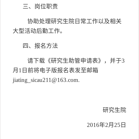
三、岗位职责
协助处理研究生院日常工作以及相关
大型活动
后勤
工作
。
四、报名方法
请下载《研究生助管申请表》，并于
3
月
1
日前将电子版报名表发至邮箱
jiating_sicau211@163.com
.
研究生
院
201
6
年
2
月
25
日