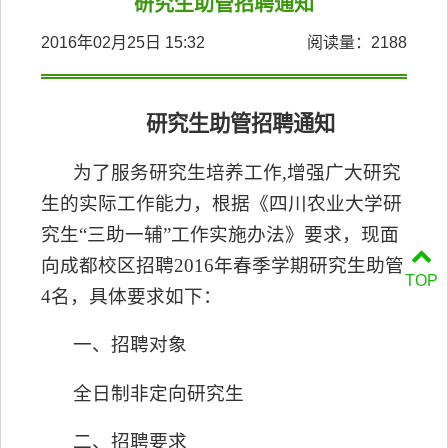
研究生助管招聘通知
2016年02月25日 15:32
阅读量：
2188
研究生助管招聘通知
为了
服务
研究生
培养
工作
,
增强广大研究
生的实际工作能力，根据
《四川农业大学
研
究生“三助一辅”工作实施办法
》要求
，现面
向
成都校区
招聘201
6
年
春
季学期研究生助管
TOP
4名
，具体要求如下：
一、招聘对象
全日制
非定向
研究生
二、招聘要求