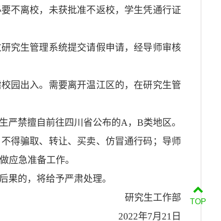
必要不离校，未获批准不返校，学生凭通行证
过研究生管理系统提交请假申请，经导师审核
需校园出入。需要离开温江区的，在研究生管
生严禁擅自前往四川省公布的
A
，
B
类地区。
，不得骗取、转让、买卖、仿冒通行码；导师
做应急准备工作。
后果的，将给予严肃处理。
研究生工作部
TOP
2022
年
7
月
21
日