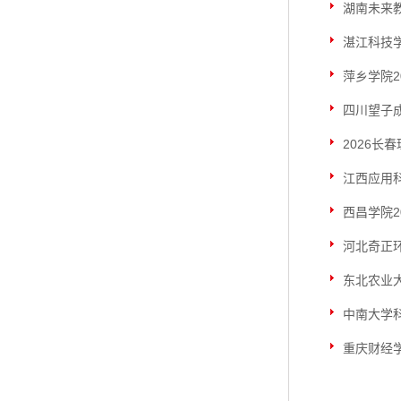
湖南未来教
湛江科技学
萍乡学院2
四川望子
2026长
江西应用科
西昌学院
河北奇正
东北农业大
中南大学
重庆财经