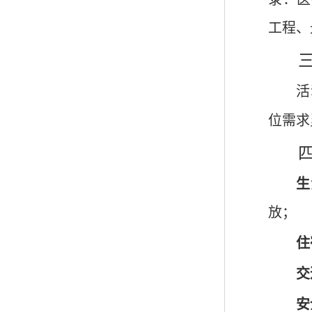
工程、
活
位需求
生
放；
住
交
安