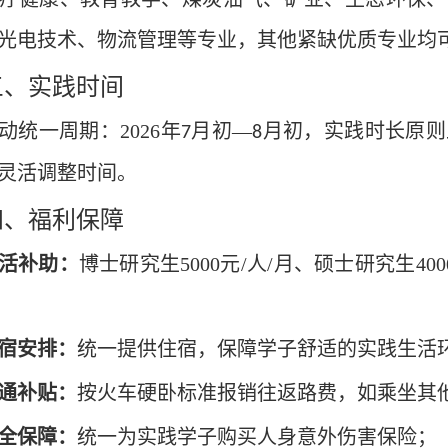
光电技术、物流管理等专业，其他紧缺优质专业均
三、实践时间
动统一周期：
2026
年
月初
—
月
初
，实践时长原则
7
8
灵活调整时间。
四、福利保障
活补助：
博士研究生
5000
元
/
人
/
月、硕士研究生
400
宿
安排：
统一提供住宿，保障学子舒适的实践生活
通补贴：
按火车硬卧标准报销往返路费，
如乘坐其
全
保障
：
统一为实践学子购买人身意外伤害保险；