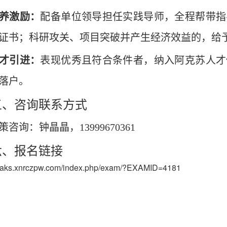
养激励：
配备单位领导担任实践导师，全程帮带指
证书；科研攻关、项目突破并产生经济效益的，给
才引进：
表现优秀且符合条件者，纳入阿克苏人才
落户。
五、咨询联系方式
策咨询：钟晶晶
，
13999670361
六、报名链接
://aks.xnrczpw.com/index.php/exam/?EXAMID=4181