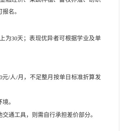
可报名。
上
为
30
天；表现优异者可根据学业及单
0
元
/
人
/
月
，不足整月按单日标准折算发
环境。
他交通工具，则需自行承担差价部分。