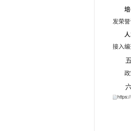
培
发荣誉
人
接入编
政
https