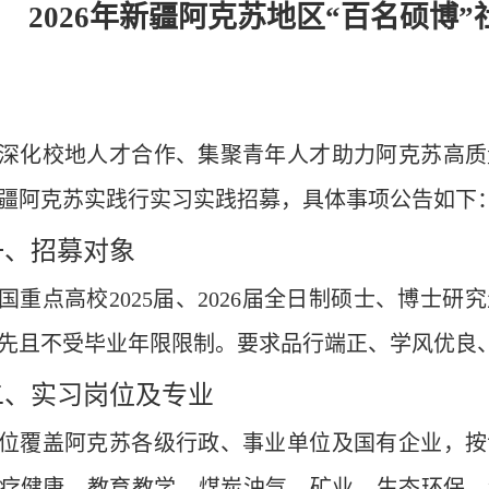
2026
年新疆阿克苏地区
“
百名硕博
”
深化校地人才合作、集聚青年人才助力阿克苏高质
疆阿克苏实践行实习实践招募，具体事项公告如下
一、招募对象
国重点高校
2025
届、
2026
届全日制硕士、博士研究
先且不受毕业年限限制
。
要求品行端正、学风优良
二、实习岗位及专业
位覆盖阿克苏各级行政、事业单位及国有企业，按
疗健康、教育教学、煤炭油气、矿业、生态环保、