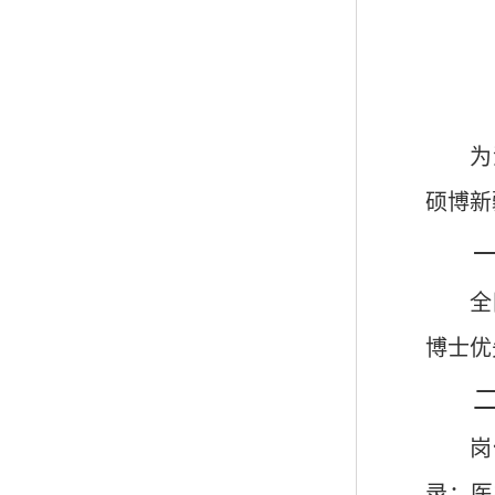
为
硕博新
全
博士优
岗
录：医