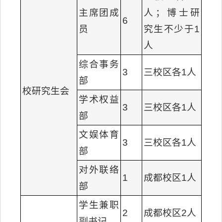
主席团成
人；博士研
6
员
究生不少于1
人
综合事务
3
三校区各1人
部
校研究生会
学术权益
3
三校区各1人
部
文娱体育
3
三校区各1人
部
对外联络
1
成都校区1人
部
学生兼职
2
成都校区2人
副书记