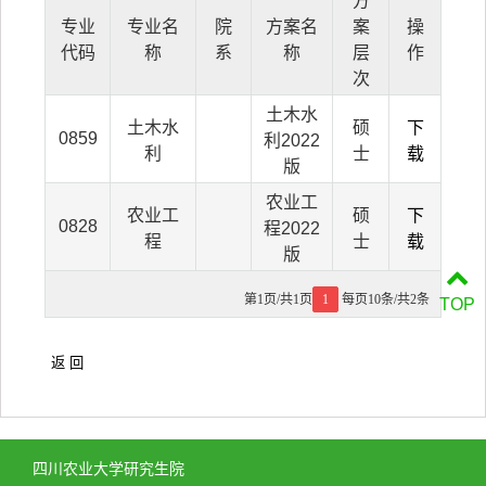
方
专业
专业名
院
方案名
案
操
代码
称
系
称
层
作
次
土木水
土木水
硕
下
0859
利2022
利
士
载
版
农业工
农业工
硕
下
0828
程2022
程
士
载
版
第1页/共1页
1
每页10条/共2条
TOP
四川农业大学研究生院