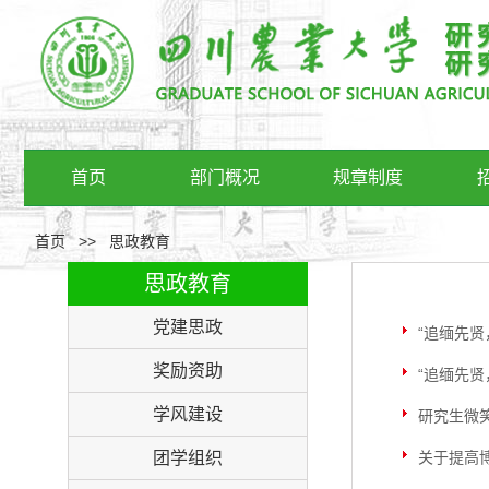
首页
部门概况
规章制度
首页
>>
思政教育
思政教育
党建思政
“追缅先
奖励资助
“追缅先
学风建设
研究生微
团学组织
关于提高