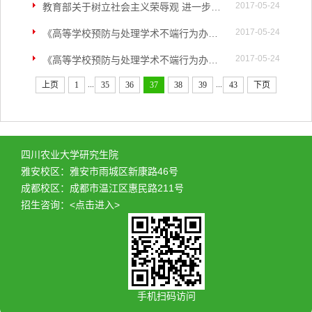
2017-05-24
教育部关于树立社会主义荣辱观 进一步加强学术道德建设的意见
2017-05-24
《高等学校预防与处理学术不端行为办法》
2017-05-24
《高等学校预防与处理学术不端行为办法》
...
...
上页
1
35
36
37
38
39
43
下页
四川农业大学研究生院
雅安校区：雅安市雨城区新康路46号
成都校区：成都市温江区惠民路211号
招生咨询：
<点击进入>
手机扫码访问