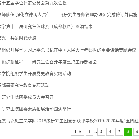
第十五届学位评定委员会第九次会议
导师队伍 强化立德树人责任——《研究生导师管理办法》完成修订并实施
大学第十二届研究生篮球赛（成都校区）圆满结束
荣光，共筑时代梦想
学组织开展学习习近平总书记在中国人民大学考察时的重要讲话专题会议
，迈步新征程——研究生会召开年度重点工作部署会
义学院组织学生开展党史教育实践活动
织部署研究生教育专项活动
、研究生院团委成员大会召开
、研究生院团委素质拓展活动圆满举行
属马克思主义学院2018级研究生团支部获评学校2019-2020年度“五四
...
上页
1
5
6
7
8
9