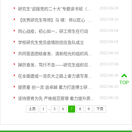
2022-09-29
研究生“迎接党的二十大”专题读书班（第一期）顺利举办
2022-09-16
【优秀研究生导师】马 啸：师以匠心 扎根西南的育草人
2022-09-04
同心战疫，初心如一，研工师生在行动
2022-09-04
学校研究生党员疫情防控应急队成立
2022-08-19
共同营造团结奋发、清新阳光的组织风气——研究生团学组织暑期工作推进会
2022-07-09
踔厉奋发、笃行不怠——研究生组织召开年度重点工作部署会
2022-06-30
在全面建成一流农大之路上奋力谱写青春华章
TOP
2022-06-23
提质量 创一流 追卓越 着力打造博士研究生培养的新标杆—《博士研究生管理办法》修订解读
2022-06-16
坚持德育为先 严格规范管理 着力提升质量—构建硕士研究生培养内涵式发展制度体系
...
上页
1
5
6
7
8
9
下页